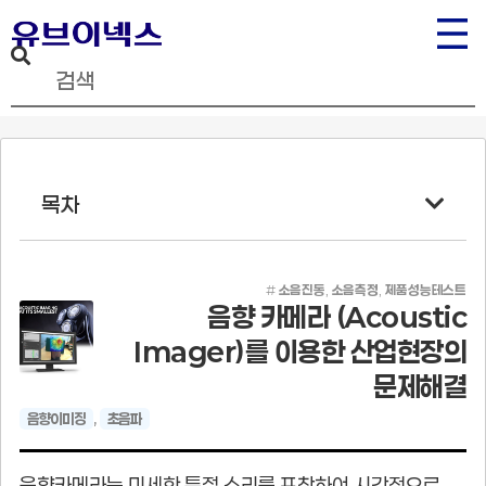
목차
#
소음진동
,
소음측정
,
제품성능테스트
음향 카메라 (Acoustic
Imager)를 이용한 산업현장의
문제해결
음향이미징
,
초음파
음향카메라는 미세한 특정 소리를 포착하여 시각적으로