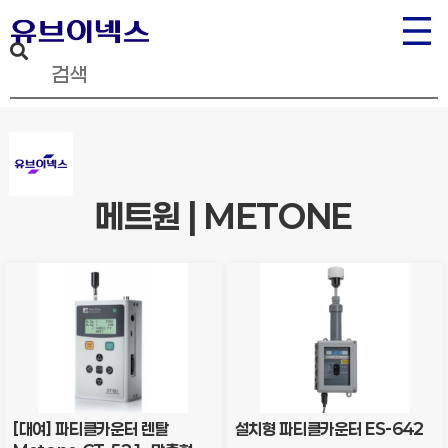
메트원 | METONE
[대여] 파티클카운터 렌탈
설치형 파티클카운터 ES-642