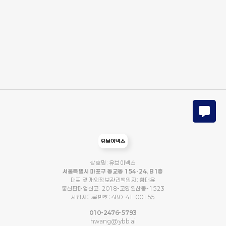
상호명: 유브이넥스
서울특별시 마포구 동교동 154-24, B1층
대표 및 개인정보관리책임자: 황대윤
통신판매업신고: 2018-고양일산동-1523
사업자등록번호: 480-41-00155
010-2476-5793
hwang@ybb.ai