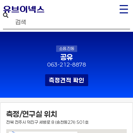
소음.진동
공유
063-212-8878
측정견적 확인
측정/연구실 위치
전북 전주시 덕진구 세병로 8 (송천동2가) 501호