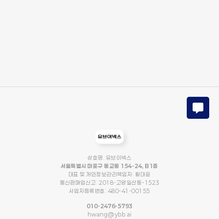
상호명: 유브이넥스
서울특별시 마포구 동교동 154-24, B1층
대표 및 개인정보관리책임자: 황대윤
통신판매업신고: 2018-고양일산동-1523
사업자등록번호: 480-41-00155
010-2476-5793
hwang@ybb.ai