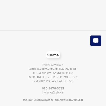
상호명: 유브이넥스
서울특별시 마포구 동교동 154-24, B1층
대표 및 개인정보관리책임자: 황대윤
통신판매업신고: 2018-고양일산동-1523
사업자등록번호: 480-41-00155
010-2476-5793
hwang@ybb.ai
이용약관
|
개인정보처리방침
|
공정거래위원회 사업자조회