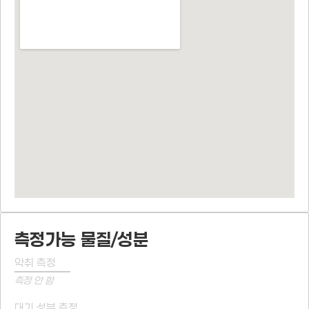
측정가능 물질/성분
악취 측정
측정 안 함
대기 성분 측정