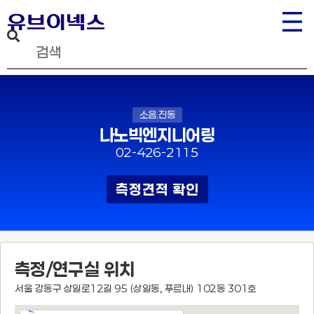
소음.진동
나노빅엔지니어링
02-426-2115
측정견적 확인
측정/연구실 위치
서울 강동구 상일로12길 95 (상일동, 푸르내) 102동 301호