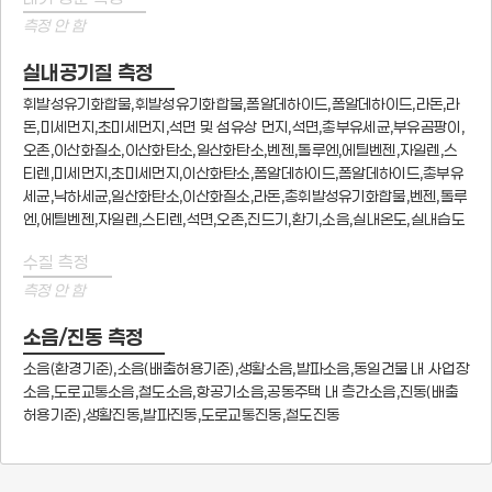
측정 안 함
실내공기질 측정
휘발성유기화합물,휘발성유기화합물,폼알데하이드,폼알데하이드,라돈,라
돈,미세먼지,초미세먼지,석면 및 섬유상 먼지,석면,총부유세균,부유곰팡이,
오존,이산화질소,이산화탄소,일산화탄소,벤젠,톨루엔,에틸벤젠,자일렌,스
티렌,미세먼지,초미세먼지,이산화탄소,폼알데하이드,폼알데하이드,총부유
세균,낙하세균,일산화탄소,이산화질소,라돈,총휘발성유기화합물,벤젠,톨루
엔,에틸벤젠,자일렌,스티렌,석면,오존,진드기,환기,소음,실내온도,실내습도
수질 측정
측정 안 함
소음/진동 측정
소음(환경기준),소음(배출허용기준),생활소음,발파소음,동일건물 내 사업장
소음,도로교통소음,철도소음,항공기소음,공동주택 내 층간소음,진동(배출
허용기준),생활진동,발파진동,도로교통진동,철도진동