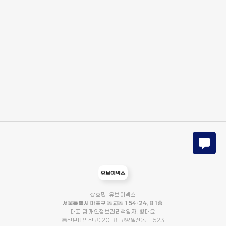
상호명: 유브이넥스
서울특별시 마포구 동교동 154-24, B1층
대표 및 개인정보관리책임자: 황대윤
통신판매업신고: 2018-고양일산동-1523