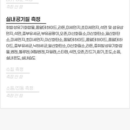
측정 안 함
실내공기질 측정
휘발성유기화합물,폼알데하이드,라돈,미세먼지,초미세먼지,석면 및 섬유상
먼지,석면,총부유세균,부유곰팡이,오존,이산화질소,이산화탄소,일산화탄
소,미세먼지,초미세먼지,이산화탄소,폼알데하이드,폼알데하이드,폼알데하
이드,총부유세균,낙하세균,일산화탄소,이산화질소,라돈,총휘발성유기화합
물,벤젠,톨루엔,에틸벤젠,자일렌,스티렌,석면,오존,진드기,환기,조도,소음,
실내온도,실내습도
수질 측정
측정 안 함
소음/진동 측정
측정 안 함