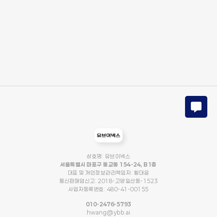
상호명: 유브이넥스
서울특별시 마포구 동교동 154-24, B1층
대표 및 개인정보관리책임자: 황대윤
통신판매업신고: 2018-고양일산동-1523
사업자등록번호: 480-41-00155
010-2476-5793
hwang@ybb.ai