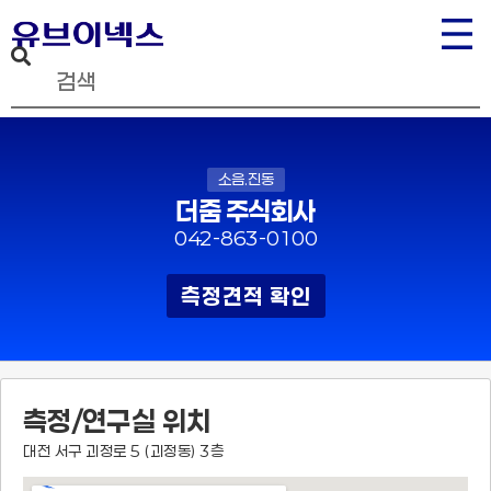
소음.진동
더줌 주식회사
042-863-0100
측정견적 확인
측정/연구실 위치
대전 서구 괴정로 5 (괴정동) 3층