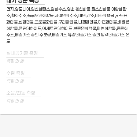
대기 성분 측정
먼지,암모니아,일산화탄소,염화수소,염소,황산화물,질소산화물,이황화탄
소,황화수소,플루오린화합물,사이안화수소,매연,산소,비소화합물 ,카드뮴
화합물,납화합물,크로뮴화합물,구리화합물,니켈화합물,아연화합물,베릴륨
화합물,폼알데하이드,아세트알데하이드,브로민화합물,페놀화합물,총탄화
수소,배출가스 중의 수분량,배출가스 유량,배출가스 중의 압력,배출가스 온
도
실내공기질 측정
측정 안 함
수질 측정
측정 안 함
소음/진동 측정
측정 안 함