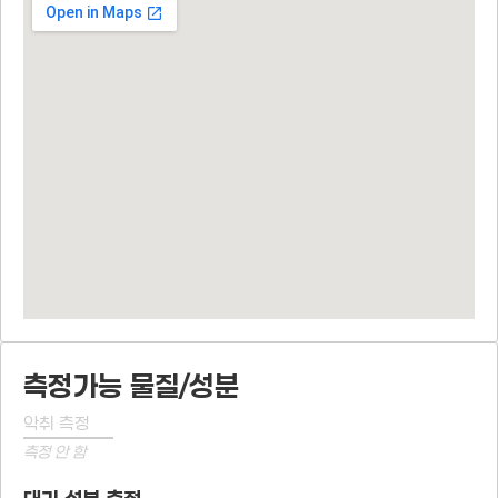
측정가능 물질/성분
악취 측정
측정 안 함