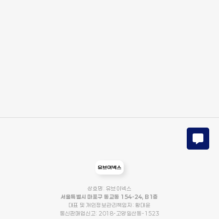
상호명: 유브이넥스
서울특별시 마포구 동교동 154-24, B1층
대표 및 개인정보관리책임자: 황대윤
통신판매업신고: 2018-고양일산동-1523