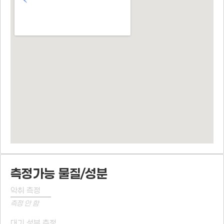
측정가능 물질/성분
악취 측정
측정 안 함
대기 성분 측정