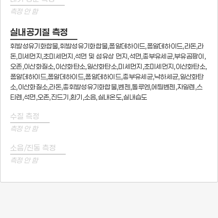
측정 안 함
실내공기질 측정
휘발성유기화합물,휘발성유기화합물,폼알데하이드,폼알데하이드,라돈,라
돈,미세먼지,초미세먼지,석면 및 섬유상 먼지,석면,총부유세균,부유곰팡이,
오존,이산화질소,이산화탄소,일산화탄소,미세먼지,초미세먼지,이산화탄소,
폼알데하이드,폼알데하이드,폼알데하이드,총부유세균,낙하세균,일산화탄
소,이산화질소,라돈,총휘발성유기화합물,벤젠,톨루엔,에틸벤젠,자일렌,스
티렌,석면,오존,진드기,환기,소음,실내온도,실내습도
수질 측정
측정 안 함
소음/진동 측정
측정 안 함