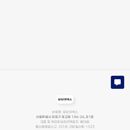
상호명: 유브이넥스
서울특별시 마포구 동교동 154-24, B1층
대표 및 개인정보관리책임자: 황대윤
통신판매업신고: 2018-고양일산동-1523