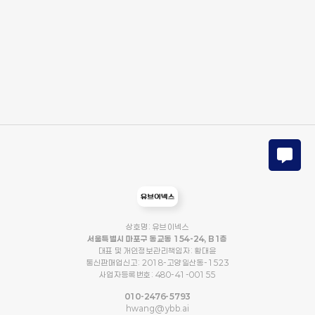
상호명: 유브이넥스
서울특별시 마포구 동교동 154-24, B1층
대표 및 개인정보관리책임자: 황대윤
통신판매업신고: 2018-고양일산동-1523
사업자등록번호: 480-41-00155
010-2476-5793
hwang@ybb.ai