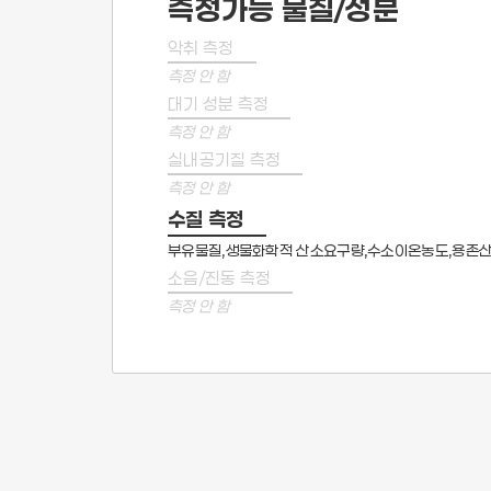
측정가능 물질/성분
악취 측정
측정 안 함
대기 성분 측정
측정 안 함
실내공기질 측정
측정 안 함
수질 측정
부유물질,생물화학적 산소요구량,수소이온농도,용존산소
소음/진동 측정
측정 안 함