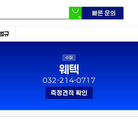
빠른 문의
법규
수질
웨텍
032-214-0717
측정견적 확인