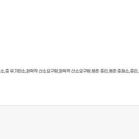
,총 유기탄소,화학적 산소요구량,화학적 산소요구량,용존 총인,용존 총질소,총인