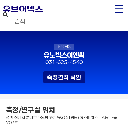
소음.진동
유노빅스이엔씨
031-625-4540
측정견적 확인
측정/연구실 위치
경기 성남시 분당구 대왕판교로 660 (삼평동) 유스페이스1(A동) 7층
707호