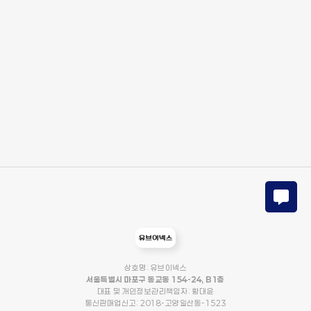
상호명: 유브이넥스
서울특별시 마포구 동교동 154-24, B1층
대표 및 개인정보관리책임자: 황대윤
통신판매업신고: 2018-고양일산동-1523