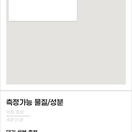
측정가능 물질/성분
악취 측정
측정 안 함