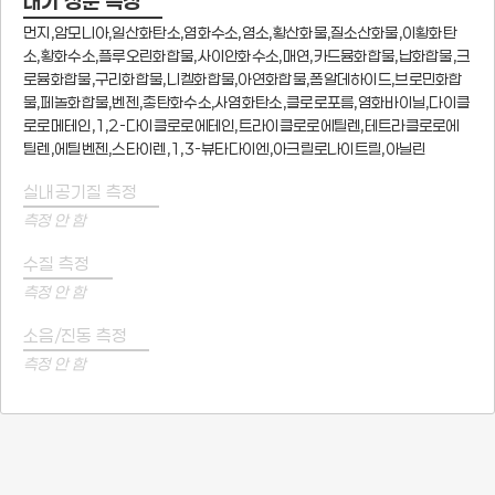
대기 성분 측정
먼지,암모니아,일산화탄소,염화수소,염소,황산화물,질소산화물,이황화탄
소,황화수소,플루오린화합물,사이안화수소,매연,카드뮴화합물,납화합물,크
로뮴화합물,구리화합물,니켈화합물,아연화합물,폼알데하이드,브로민화합
물,페놀화합물,벤젠,총탄화수소,사염화탄소,클로로포름,염화바이닐,다이클
로로메테인,1,2-다이클로로에테인,트라이클로로에틸렌,테트라클로로에
틸렌,에틸벤젠,스타이렌,1,3-뷰타다이엔,아크릴로나이트릴,아닐린
실내공기질 측정
측정 안 함
수질 측정
측정 안 함
소음/진동 측정
측정 안 함