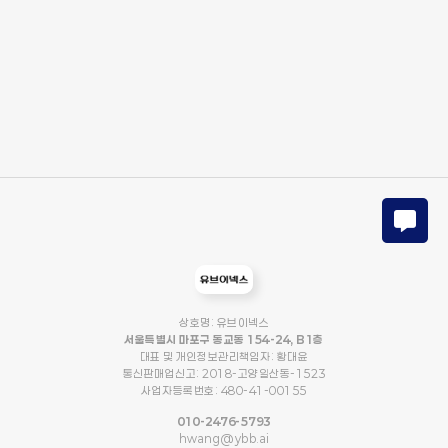
상호명: 유브이넥스
서울특별시 마포구 동교동 154-24, B1층
대표 및 개인정보관리책임자: 황대윤
통신판매업신고: 2018-고양일산동-1523
사업자등록번호: 480-41-00155
010-2476-5793
hwang@ybb.ai