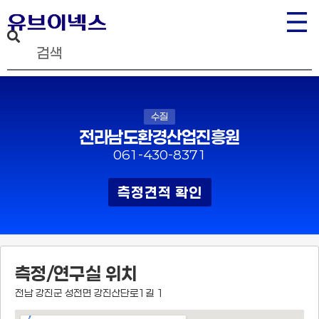
수질
전라남도환경산업진흥원
061-430-8371
측정견적 확인
측정/연구실 위치
전남 강진군 성전면 강진산단로1길 1