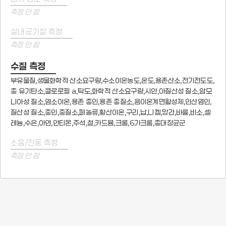
측정 안 함
실내공기질 측정
측정 안 함
수질 측정
부유물질,생물화학적 산소요구량,수소이온농도,온도,용존산소,전기전도도,
총 유기탄소,클로로필 a,탁도,화학적 산소요구량,시안,아질산성 질소,암모
니아성 질소,염소이온,용존 총인,용존 총질소,음이온계면활성제,인산염인,
질산성 질소,총인,총질소,페놀류,황산이온,구리,납,니켈,망간,바륨,비소,셀
레늄,수은,아연,안티몬,주석,철,카드뮴,크롬,6가크롬,총대장균군
소음/진동 측정
측정 안 함