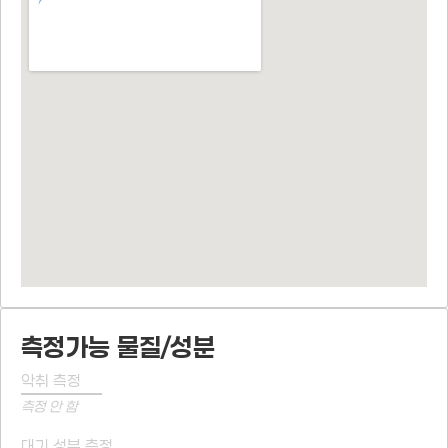
측정가능 물질/성분
악취 측정
측정 안 함
대기 성분 측정