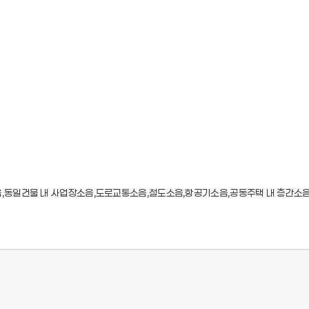
음,동일건물 내 사업장소음,도로교통소음,철도소음,항공기소음,공동주택 내 층간소