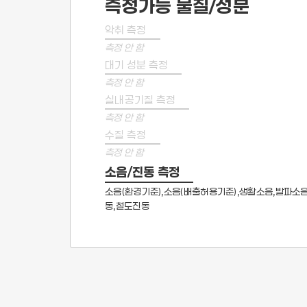
측정가능 물질/성분
악취 측정
측정 안 함
대기 성분 측정
측정 안 함
실내공기질 측정
측정 안 함
수질 측정
측정 안 함
소음/진동 측정
소음(환경기준),소음(배출허용기준),생활소음,발파소
동,철도진동