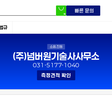
빠른 문의
법규
소음.진동
(주)넘버원기술사사무소
031-5177-1040
측정견적 확인