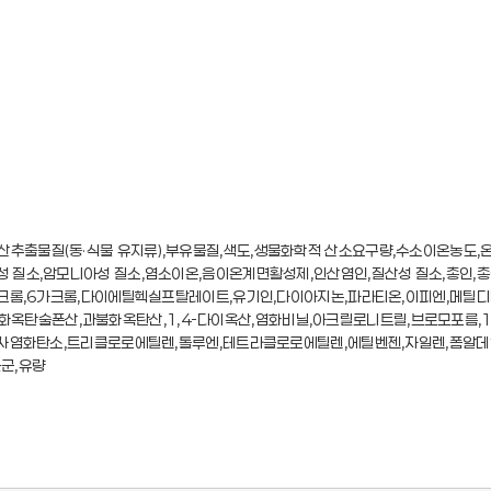
산추출물질(동·식물 유지류),부유물질,색도,생물화학적 산소요구량,수소이온농도,
성 질소,암모니아성 질소,염소이온,음이온계면활성제,인산염인,질산성 질소,총인,총
드뮴,크롬,6가크롬,다이에틸헥실프탈레이트,유기인,다이아지논,파라티온,이피엔,메
옥탄술폰산,과불화옥탄산,1,4-다이옥산,염화비닐,아크릴로니트릴,브로모포름,1
벤젠,사염화탄소,트리클로로에틸렌,톨루엔,테트라클로로에틸렌,에틸벤젠,자일렌,폼
군,유량