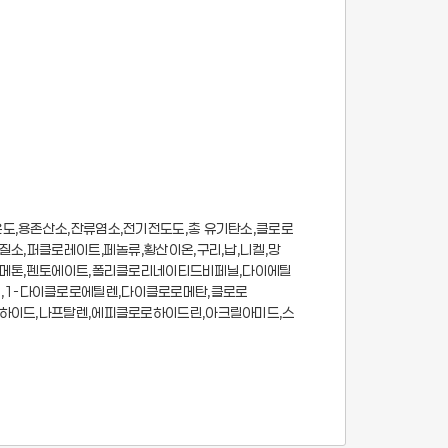
온도,용존산소,잔류염소,전기전도도,총 유기탄소,클로로
질소,퍼클로레이트,페놀류,황산이온,구리,납,니켈,망
틸디메톤,펜토에이트,폴리클로리네이티드비페닐,다이에틸
,1-다이클로로에틸렌,다이클로로메탄,클로로
알데하이드,나프탈렌,에피클로로하이드린,아크릴아미드,스