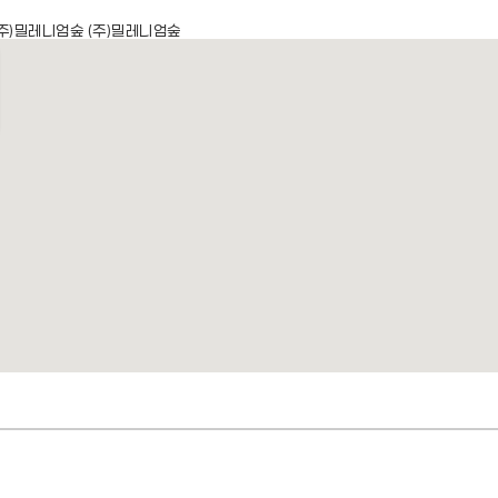
주)밀레니엄숲 (주)밀레니엄숲