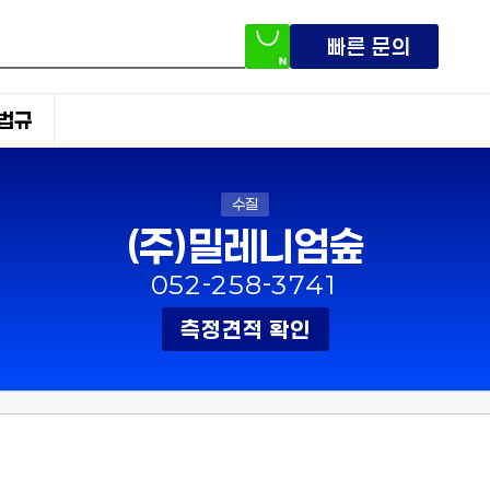
빠른 문의
법규
수질
(주)밀레니엄숲
052-258-3741
측정견적 확인