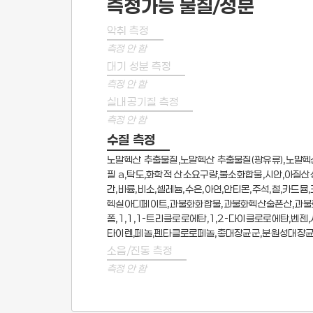
측정가능 물질/성분
악취 측정
측정 안 함
대기 성분 측정
측정 안 함
실내공기질 측정
측정 안 함
수질 측정
노말헥산 추출물질,노말헥산 추출물질(광유류),노말헥
필 a,탁도,화학적 산소요구량,불소화합물,시안,아질산
간,바륨,비소,셀레늄,수은,아연,안티몬,주석,철,카
헥실아디페이트,과불화화합물,과불화헥산술폰산,과불화
폼,1,1,1-트리클로로에탄,1,2-다이클로로에탄,
타이렌,페놀,펜타클로로페놀,총대장균군,분원성대장균
소음/진동 측정
측정 안 함