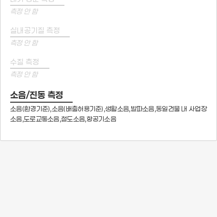
측정 안 함
실내공기질 측정
측정 안 함
수질 측정
측정 안 함
소음/진동 측정
소음(환경기준),소음(배출허용기준),생활소음,발파소음,동일건물 내 사업장
소음,도로교통소음,철도소음,항공기소음