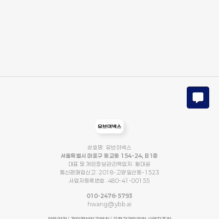
상호명: 유브이넥스
서울특별시 마포구 동교동 154-24, B1층
대표 및 개인정보관리책임자: 황대윤
통신판매업신고: 2018-고양일산동-1523
사업자등록번호: 480-41-00155
010-2476-5793
hwang@ybb.ai