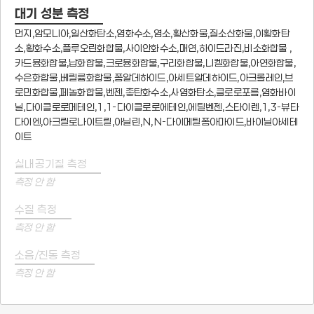
대기 성분 측정
먼지,암모니아,일산화탄소,염화수소,염소,황산화물,질소산화물,이황화탄
소,황화수소,플루오린화합물,사이안화수소,매연,하이드라진,비소화합물 ,
카드뮴화합물,납화합물,크로뮴화합물,구리화합물,니켈화합물,아연화합물,
수은화합물,베릴륨화합물,폼알데하이드,아세트알데하이드,아크롤레인,브
로민화합물,페놀화합물,벤젠,총탄화수소,사염화탄소,클로로포름,염화바이
닐,다이클로로메테인,1,1-다이클로로에테인,에틸벤젠,스타이렌,1,3-뷰타
다이엔,아크릴로나이트릴,아닐린,N,N-다이메틸폼아마이드,바이닐아세테
이트
실내공기질 측정
측정 안 함
수질 측정
측정 안 함
소음/진동 측정
측정 안 함