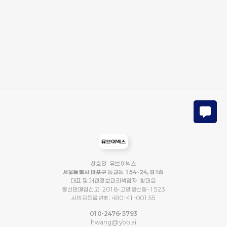
상호명: 유브이넥스
서울특별시 마포구 동교동 154-24, B1층
대표 및 개인정보관리책임자: 황대윤
통신판매업신고: 2018-고양일산동-1523
사업자등록번호: 480-41-00155
010-2476-5793
hwang@ybb.ai