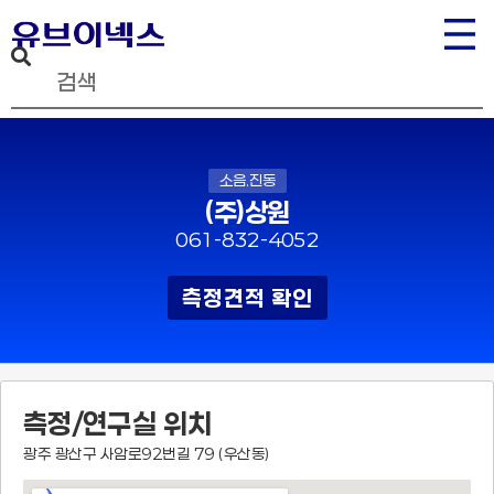
소음.진동
(주)상원
061-832-4052
측정견적 확인
측정/연구실 위치
광주 광산구 사암로92번길 79 (우산동)