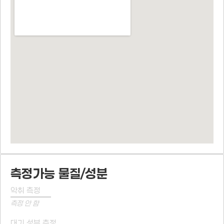
측정가능 물질/성분
악취 측정
측정 안 함
대기 성분 측정