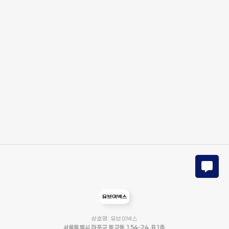
상호명: 유브이넥스
서울특별시 마포구 동교동 154-24, B1층