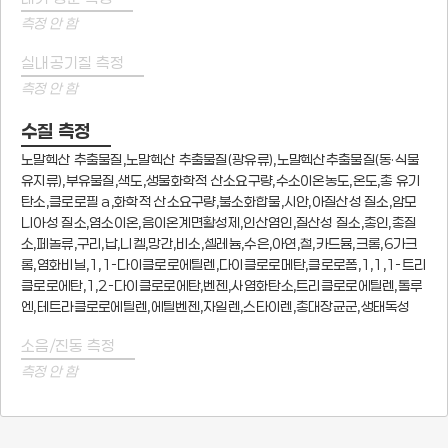
측정 안 함
실내공기질 측정
측정 안 함
수질 측정
노말헥산 추출물질,노말헥산 추출물질(광유류),노말헥산추출물질(동·식물
유지류),부유물질,색도,생물화학적 산소요구량,수소이온농도,온도,총 유기
탄소,클로로필 a,화학적 산소요구량,불소화합물,시안,아질산성 질소,암모
니아성 질소,염소이온,음이온계면활성제,인산염인,질산성 질소,총인,총질
소,페놀류,구리,납,니켈,망간,비소,셀레늄,수은,아연,철,카드뮴,크롬,6가크
롬,염화비닐,1,1-다이클로로에틸렌,다이클로로메탄,클로로폼,1,1,1-트리
클로로에탄,1,2-다이클로로에탄,벤젠,사염화탄소,트리클로로에틸렌,톨루
엔,테트라클로로에틸렌,에틸벤젠,자일렌,스타이렌,총대장균군,생태독성
소음/진동 측정
측정 안 함