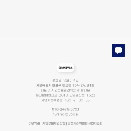
상호명: 유브이넥스
서울특별시 마포구 동교동 154-24, B1층
대표 및 개인정보관리책임자: 황대윤
통신판매업신고: 2018-고양일산동-1523
사업자등록번호: 480-41-00155
010-2476-5793
hwang@ybb.ai
이용약관
|
개인정보처리방침
|
공정거래위원회 사업자조회