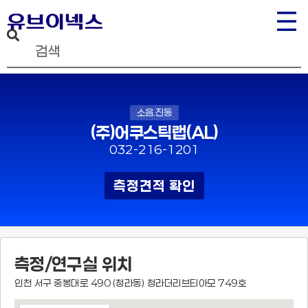
소음.진동
(주)어쿠스틱랩(AL)
032-216-1201
측정견적 확인
측정/연구실 위치
인천 서구 중봉대로 490 (청라동) 청라더리브티아모 749호