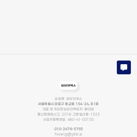
상호명: 유브이넥스
서울특별시 마포구 동교동 154-24, B1층
대표 및 개인정보관리책임자: 황대윤
통신판매업신고: 2018-고양일산동-1523
사업자등록번호: 480-41-00155
010-2476-5793
hwang@ybb.ai