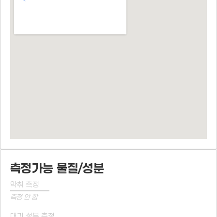
측정가능 물질/성분
악취 측정
측정 안 함
대기 성분 측정