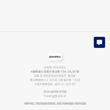
상호명: 유브이넥스
서울특별시 마포구 동교동 154-24, B1층
대표 및 개인정보관리책임자: 황대윤
통신판매업신고: 2018-고양일산동-1523
사업자등록번호: 480-41-00155
010-2476-5793
hwang@ybb.ai
이용약관
|
개인정보처리방침
|
공정거래위원회 사업자조회