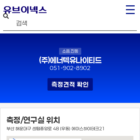
소음.진동
(주)에너텍유나이티드
051-902-8902
측정견적 확인
측정/연구실 위치
부산 해운대구 센텀중앙로 48 (우동) 에이스하이테크21