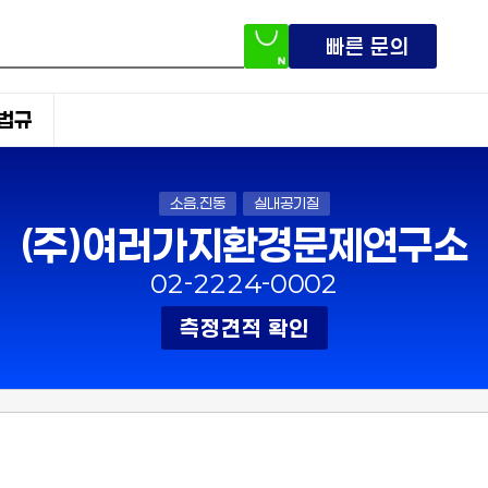
빠른 문의
법규
소음.진동
실내공기질
(주)여러가지환경문제연구소
02-2224-0002
측정견적 확인