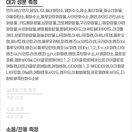
대기 성분 측정
먼지,비산먼지,암모니아,일산화탄소,염화수소,염소,황산화물,질소산화물,
이황화탄소,황화수소,플루오린화합물,사이안화수소,매연,하이드라진,비소
화합물 ,카드뮴화합물,납화합물,크로뮴화합물,구리화합물,니켈화합물,아연
화합물,수은화합물,베릴륨화합물,폼알데하이드,아세트알데하이드,아크롤
레인,브로민화합물,페놀화합물,나프탈렌,아세나프틸렌,아세나프텐,플루오
렌,페난트렌,안트라센,플루오란텐,피렌,벤즈(a)안트라센,크라이센,벤조(b)
플루오란텐,벤조(k)플루오란텐,벤조(a)피렌,인데노(1,2,3-c,d)피렌,다이
벤즈(a,h)안트라센,벤조(g,h,i)퍼릴렌,벤젠,총탄화수소,사염화탄소,클로로
포름,염화바이닐,다이클로로메테인,1,2-다이클로로에테인,트라이클로로
에틸렌,테트라클로로에틸렌,에틸벤젠,스타이렌,1,3-뷰타다이엔,아크릴로
나이트릴,아닐린,에틸렌옥사이드,벤지딘,이황화메틸,프로필렌옥사이드,다
환방향족탄화수소류
실내공기질 측정
측정 안 함
수질 측정
측정 안 함
소음/진동 측정