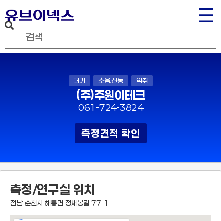
대기
소음.진동
악취
(주)주원이테크
061-724-3824
측정견적 확인
측정/연구실 위치
전남 순천시 해룡면 정채봉길 77-1