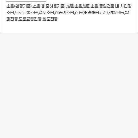
소음(환경기준),소음(배출허용기준),생활소음,발파소음,동일건물 내 사업장
소음,도로교통소음,철도소음,항공기소음,진동(배출허용기준),생활진동,발
파진동,도로교통진동,철도진동