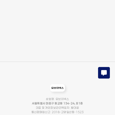
상호명: 유브이넥스
서울특별시 마포구 동교동 154-24, B1층
대표 및 개인정보관리책임자: 황대윤
통신판매업신고: 2018-고양일산동-1523