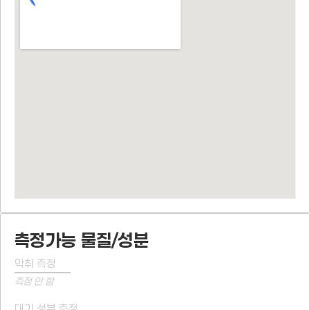
측정가능 물질/성분
악취 측정
측정 안 함
대기 성분 측정