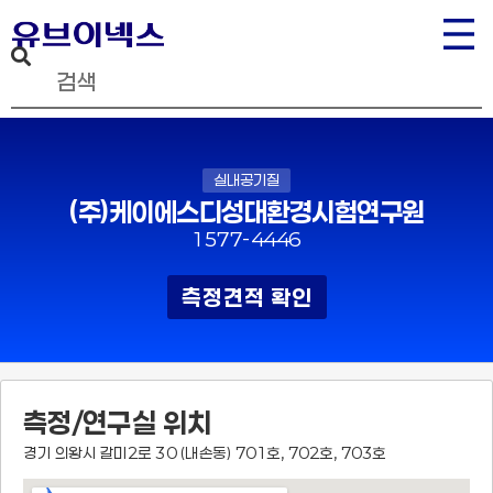
실내공기질
(주)케이에스디성대환경시험연구원
1577-4446
측정견적 확인
측정/연구실 위치
경기 의왕시 갈미2로 30 (내손동) 701호, 702호, 703호