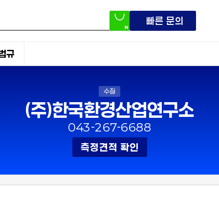
빠른 문의
법규
수질
(주)한국환경산업연구소
043-267-6688
측정견적 확인