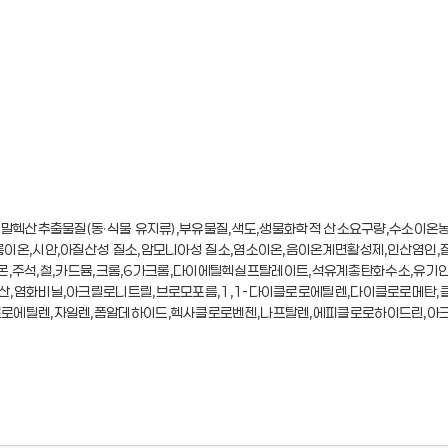
말헥산추출물질(동·식물 유지류),부유물질,색도,생물화학적 산소요구량,수소이온농도
이온,시안,아질산성 질소,암모니아성 질소,염소이온,음이온계면활성제,인산염인,질
,안티몬,주석,철,카드뮴,크롬,6가크롬,다이에틸헥실프탈레이트,석유계총탄화수소,유
,염화비닐,아크릴로니트릴,브로모포름,1,1-다이클로로에틸렌,다이클로로메탄,클로
로에틸렌,자일렌,폼알데하이드,헥사클로로벤젠,나프탈렌,에피클로로하이드린,아크