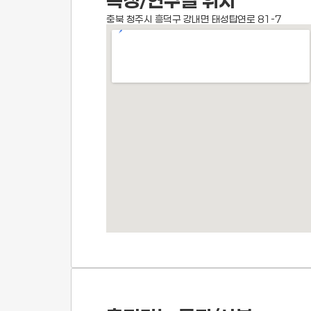
측정/연구실 위치
충북 청주시 흥덕구 강내면 태성탑연로 81-7