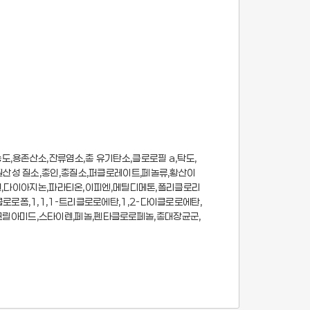
,용존산소,잔류염소,총 유기탄소,클로로필 a,탁도,
산성 질소,총인,총질소,퍼클로레이트,페놀류,황산이
기인,다이아지논,파라티온,이피엔,메틸디메톤,폴리클로리
로폼,1,1,1-트리클로로에탄,1,2-다이클로로에탄,
릴아미드,스타이렌,페놀,펜타클로로페놀,총대장균군,