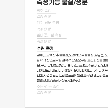
측정가능 물질/성분
악취 측정
측정 안 함
대기 성분 측정
측정 안 함
실내공기질 측정
측정 안 함
수질 측정
냄새,노말헥산 추출물질,노말헥산 추출물질(광유류),노
화학적 산소요구량,화학적 산소요구량,불소화합물,브롬
온,구리,납,니켈,망간,바륨,비소,셀레늄,수은,아연
네이티드비페닐,다이에틸헥실아디페이트,1,4-다이옥산
벤젠,사염화탄소,트리클로로에틸렌,톨루엔,테트라클로
분원성대장균군,대장균,생태독성
소음/진동 측정
측정 안 함