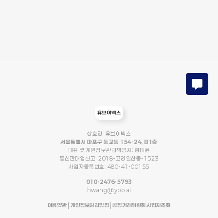
상호명: 유브이넥스
서울특별시 마포구 동교동 154-24, B1층
대표 및 개인정보관리책임자: 황대윤
통신판매업신고: 2018-고양일산동-1523
사업자등록번호: 480-41-00155
010-2476-5793
hwang@ybb.ai
이용약관
|
개인정보처리방침
|
공정거래위원회 사업자조회