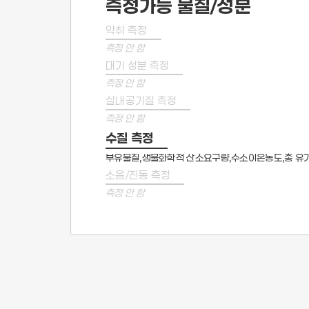
측정가능 물질/성분
악취 측정
측정 안 함
대기 성분 측정
측정 안 함
실내공기질 측정
측정 안 함
수질 측정
부유물질,생물화학적 산소요구량,수소이온농도,총 유
소음/진동 측정
측정 안 함