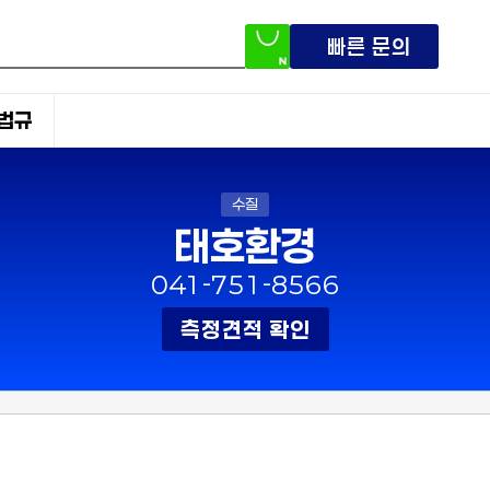
빠른 문의
법규
수질
태호환경
041-751-8566
측정견적 확인