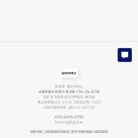
상호명: 유브이넥스
서울특별시 마포구 동교동 154-24, B1층
대표 및 개인정보관리책임자: 황대윤
통신판매업신고: 2018-고양일산동-1523
사업자등록번호: 480-41-00155
010-2476-5793
hwang@ybb.ai
이용약관
|
개인정보처리방침
|
공정거래위원회 사업자조회