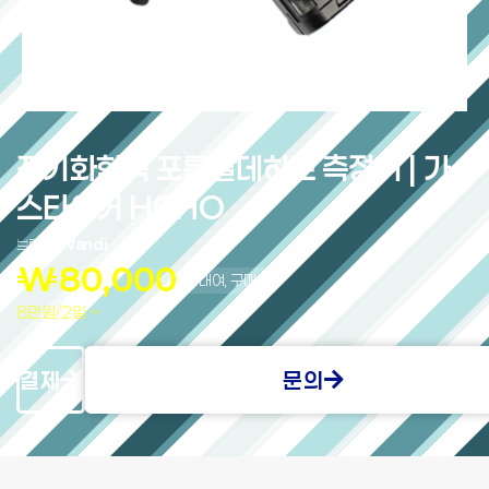
전기화학식 포름알데히드 측정기 | 가
스타이거 HCHO
브랜드:
Wandi
₩
80,000
대여, 구매
8만원/2일 ~
결제
문의