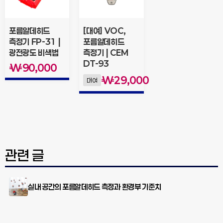
포름알데히드
[대여] VOC,
측정기 FP-31 |
포름알데히드
광전광도 비색법
측정기 | CEM
DT-93
₩
90,000
₩
29,000
대여
관련 글
실내 공간의 포름알데히드 측정과 환경부 기준치