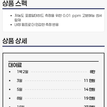
상품 스펙
저농도 포름알데히드 측정을 위한 0.01 ppm 고분해능 센서
탑재
내장 펌프로 더 민감한 측정 반응
상품 상세
대여료
1박 2일
8만
3일
11 만원
5일
14 만원
8일
19 만원