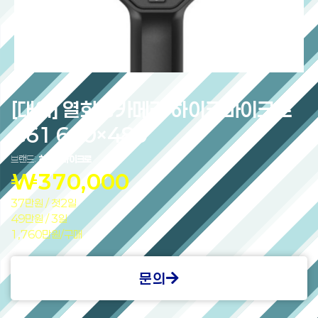
[대여] 열화상카메라 하이크마이크로
G61 640×480
브랜드:
하이크마이크로
₩
370,000
37만원 / 첫2일
49만원 / 3일
1,760만원/구매
문의