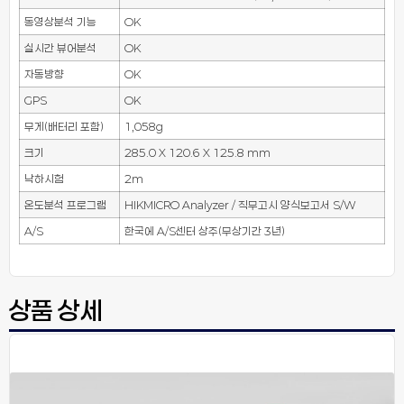
동영상분석 기능
OK
실시간 뷰어분석
OK
자동방향
OK
GPS
OK
무게(배터리 포함)
1,058g
크기
285.0 X 120.6 X 125.8 mm
낙하시험
2m
온도분석 프로그램
HIKMICRO Analyzer / 직무고시 양식보고서 S/W
A/S
한국에 A/S센터 상주(무상기간 3년)
상품 상세