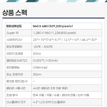
상품 스펙
열화상해상도
640 X 480 (307,200 pixels)
Super IR
1,280 X 960 (1,228,800 pixels)
시야각(FOV)
25°×19°/7.6°×5.7° / 12.5°×10° / 48.2°×30°
온도측정범위
-20℃ ~ 650℃
이미지 프레임
50Hz
열민감도(NETD)
0.035°C (<35mk)
공간분해능
0.68mrad
최소 초점거리
30cm
매크로 렌즈(접사)
–
배터리 사용시간
4시간 (배터리 3개 기본 제공)
초점 방식
연속 자동 / 자동 / 수동 / 레이저 연동 / 터치 자동
디스플레이 크기
4.3″ LCD 터치 디스플레이