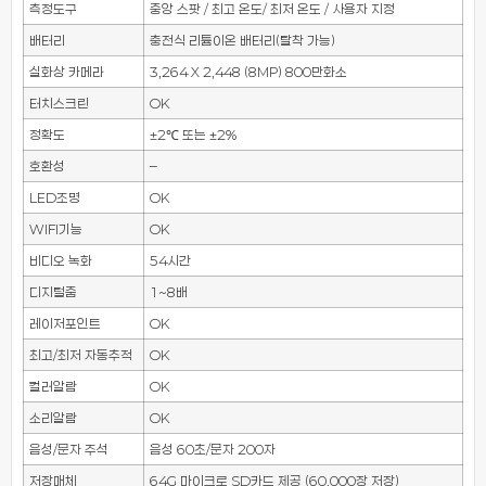
측정도구
중앙 스팟 / 최고 온도/ 최저 온도 / 사용자 지정
배터리
충전식 리튬이온 배터리(탈착 가능)
실화상 카메라
3,264 X 2,448 (8MP) 800만화소
터치스크린
OK
정확도
±2℃ 또는 ±2%
호환성
–
LED조명
OK
WIFI기능
OK
비디오 녹화
54시간
디지털줌
1~8배
레이저포인트
OK
최고/최저 자동추적
OK
컬러알람
OK
소리알람
OK
음성/문자 주석
음성 60초/문자 200자
저장매체
64G 마이크로 SD카드 제공 (60,000장 저장)