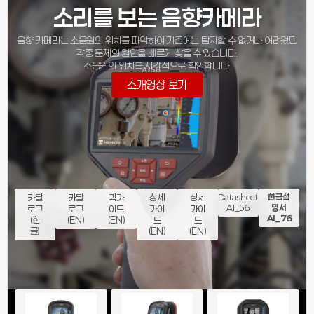
소리를 보는 음향카메라
음향 카메라는 소음원의 위치를 파악하여 기존에는 탐지할 수 없거나 어려웠던
각종 문제의 원인을 빠르게 찾을 수 있습니다.
소음원의 위치를 시각적으로 확인합니다.
소개영상 보기
카달
카달
퀵가
상세
상세
Datasheet
한글설
AI_56
명서
로그
로그
이드
가이
가이
AI_76
(한
(EN)
(EN)
드
드
글)
(EN)
(EN)