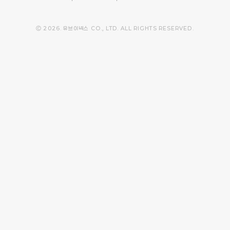
Ⓒ 2026. 유브이넥스 CO., LTD. ALL RIGHTS RESERVED.