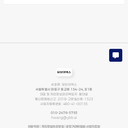
상호명: 유브이넥스
서울특별시 마포구 동교동 154-24, B1층
대표 및 개인정보관리책임자: 황대윤
통신판매업신고: 2018-고양일산동-1523
사업자등록번호: 480-41-00155
010-2476-5793
hwang@ybb.ai
이용약관
|
개인정보처리방침
|
공정거래위원회 사업자조회