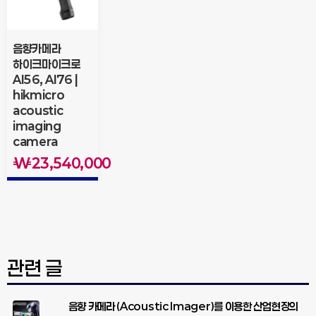
음향카메라
하이크마이크로
AI56, AI76 |
hikmicro
acoustic
imaging
camera
₩
23,540,000
관련 글
음향 카메라 (Acoustic Imager)를 이용한 산업현장의