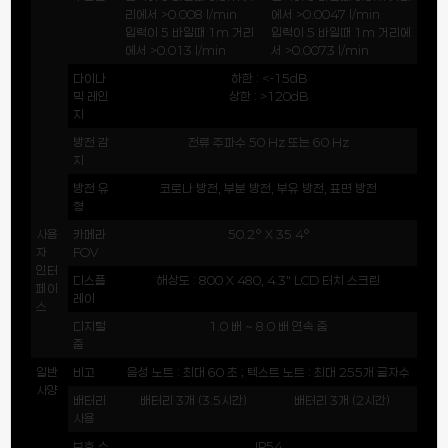
리에서 >0.008 l/min
에서 >0.0047 l/min
입력이 5 바일때 1m 거리
입력이 5 바일때 1m 거리에
에서 >0.013 l/min
서 >0.0073 l/min
다이나
하한 : <-15dB
믹 레인
상한 : >120dB
지
방전 감
전류 주파수 50 Hz 또는 60 Hz
지
방전 유
코로나 방전, 부분 방전, 부유 방전, 표면 방전
형
사용
카메라
50.2° X 35.4°
자
FOV
인터
디스플
해상도 : 800 X 480, 4.3″ LCD 터치 스크린
페이
레이
스
디지털
1.0 배 ~ 8.0 배 연속 줌
줌
일반
비고
음성 노트 : 최대 60 초 ; 텍스트 노트 : 최대 255개 글자수
사양
배터리
배터리 3개 (3.5시간)
배터리 3개 (2시간)
사용
보호 수
IP54