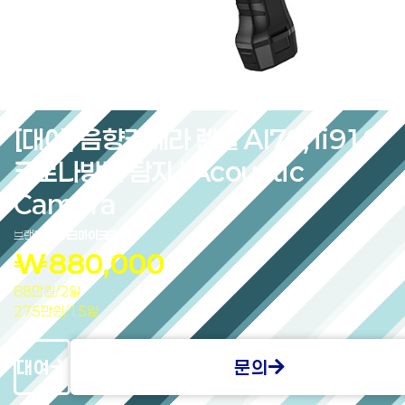
[대여] 음향카메라 렌탈 AI76, ii910
코로나방전 탐지 | Acoustic
Camera
브랜드:
하이크마이크로
₩
880,000
88만원/2일
275만원/15일
대여
문의