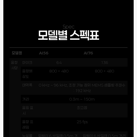
Spec
모델별 스펙표
모델명
AI56
AI76
음향
마이크
64
136
사양
음향해
800 × 480
800 × 480
상도
대역폭
0 kHz ~ 96 kHz, 조정 가능 점위 MEMS 샘플링 주파수
: 192 kHz
거리
0.3m ~ 150m
음원 표
최고점
시
음향 프
25 fps
레임
누설률
입력이 6 바일때 0.5m 거
입력이 6 바일때 0.5m 거리