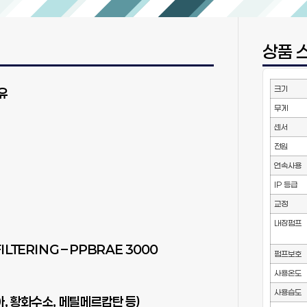
상품 
크기
유
무게
센서
전원
연속사용
IP 등급
교정
내장펌프
LTERING – PPBRAE 3000
펌프보호
사용온도
사용습도
, 황화수소, 메틸메르캅탄 등)