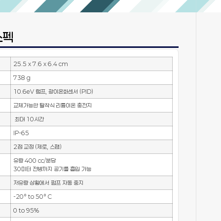
스펙
25.5 x 7.6 x 6.4 cm
738 g
10.6eV 램프, 광이온화센서 (PID)
교체가능한 탈착식 리튬이온 충전지
최대 10시간
IP-65
2점 교정 (제로, 스팬)
유량 400 cc/분당
30미터 전방까지 공기를 흡입 가능
저유량 상황에서 펌프 자동 중지
-20° to 50° C
0 to 95%