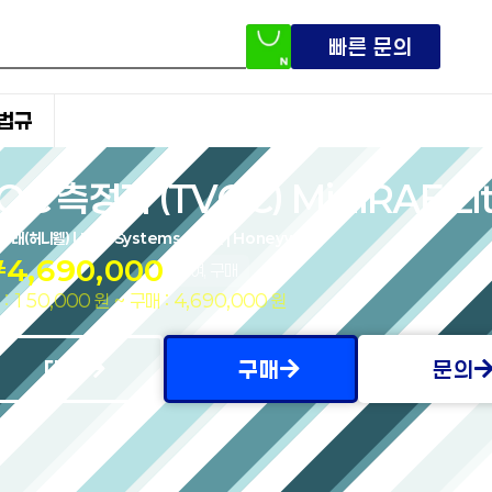
빠른 문의
법규
OC 측정기 (TVOC) MiniRAE Li
드:
래(허니웰) | RAE Systems
,
허니웰 | Honeywell
₩
4,690,000
대여, 구매
: 150,000 원 ~ 구매 : 4,690,000 원
대여
구매
문의