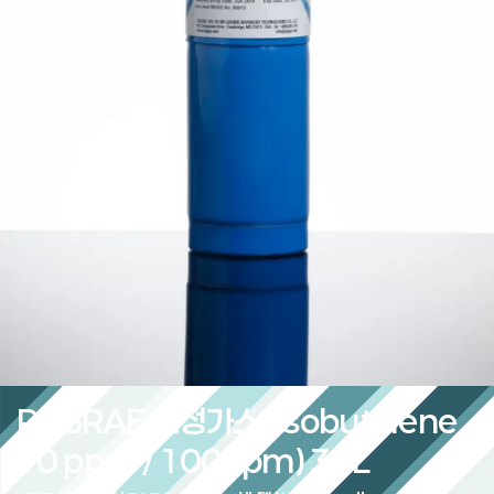
PPBRAE 교정가스 (Isobutylene
10 ppm / 100ppm) 34L