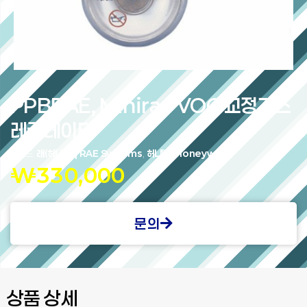
PPBRAE, Minirae VOC 교정가스
레귤레이터
브랜드:
래(허니웰) | RAE Systems
,
허니웰 | Honeywell
₩
330,000
문의
상품 상세