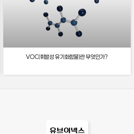
VOC(휘발성 유기화합물)란 무엇인가?