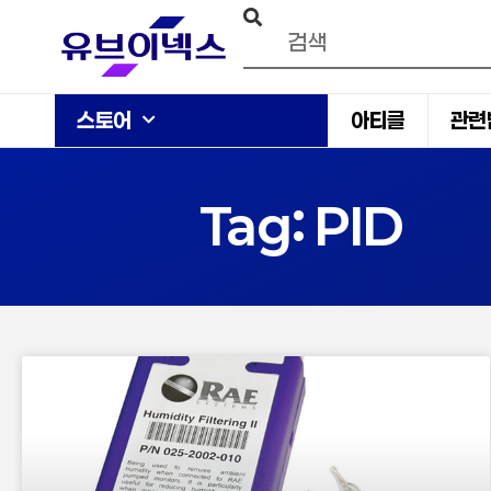
스토어
아티클
관련
Tag: PID