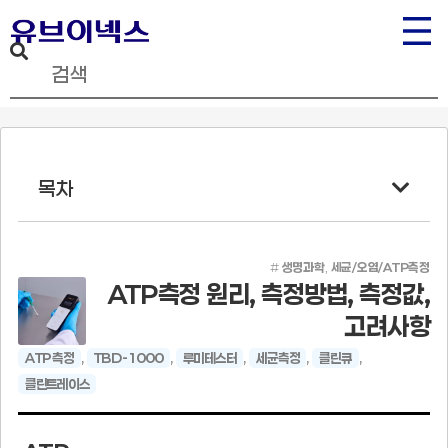
목차
#
생명과학
,
세균/오염/ATP측정
ATP측정 원리, 측정방법, 측정값,
고려사항
ATP측정
,
TBD-1000
,
루미테스터
,
세균측정
,
클린큐
,
클린트레이스