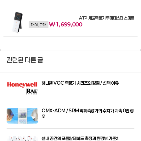
ATP 세균측정기 루미테스터 스마트
₩
1,699,000
대여, 구매
관련된 다른 글
허니웰 VOC 측정기 시리즈의 강점 / 선택 이유
OMX-ADM / SRM 악취측정기의 수치가 계속 0인 경
우
실내 공간의 포름알데히드 측정과 환경부 기준치